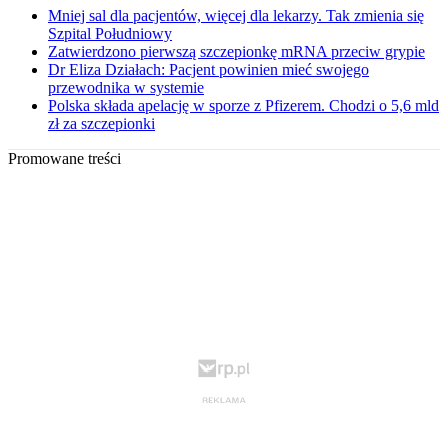
Mniej sal dla pacjentów, więcej dla lekarzy. Tak zmienia się
Szpital Południowy
Zatwierdzono pierwszą szczepionkę mRNA przeciw grypie
Dr Eliza Działach: Pacjent powinien mieć swojego
przewodnika w systemie
Polska składa apelację w sporze z Pfizerem. Chodzi o 5,6 mld
zł za szczepionki
Promowane treści