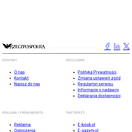
KONTAKT
REGULAMIN
O nas
Polityka Prywatności
Kontakt
Zmiana ustawień zgód
Napisz do nas
Regulamin serwisu
Informacje o nadawcy
Deklaracja dostępności
REKLAMA I PRENUMERATA
PARTNERZY
Reklama
E-kiosk.pl
Ogłoszenia
E-gazety.pl