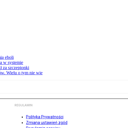
ą eboli
a w systemie
ł za szczepionki
w. Wielu o tym nie wie
REGULAMIN
Polityka Prywatności
Zmiana ustawień zgód