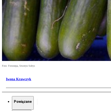
Foto: Fotorzepa, Seweryn Sołtys
Iwona Krawczyk
Powiązane