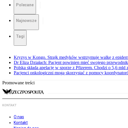
Polecane
Najnowsze
Tagi
Kryzys w Kongo. Strajk medyków wstrzymuje walkę z epidemi
Dr Eliza Działach: Pacjent powinien mieć swojego przewodnik
Polska składa apelację w sporze z Pfizerem. Chodzi o 5,6 mld z
Pacjenci onkologiczni mogą skorzystać z pomocy koordynatoró
Promowane treści
KONTAKT
O nas
Kontakt