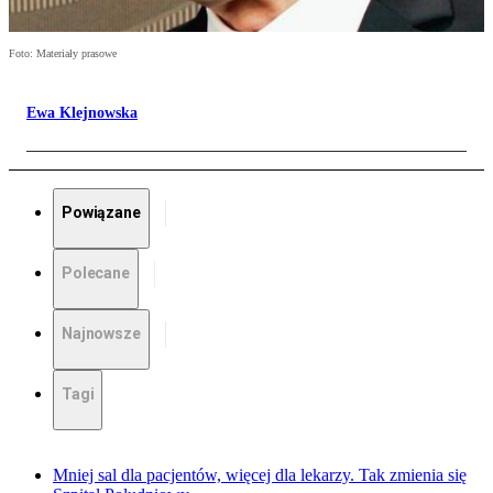
Foto: Materiały prasowe
Ewa Klejnowska
Powiązane
Polecane
Najnowsze
Tagi
Mniej sal dla pacjentów, więcej dla lekarzy. Tak zmienia się