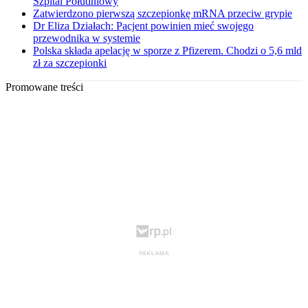
Szpital Południowy
Zatwierdzono pierwszą szczepionkę mRNA przeciw grypie
Dr Eliza Działach: Pacjent powinien mieć swojego
przewodnika w systemie
Polska składa apelację w sporze z Pfizerem. Chodzi o 5,6 mld
zł za szczepionki
Promowane treści