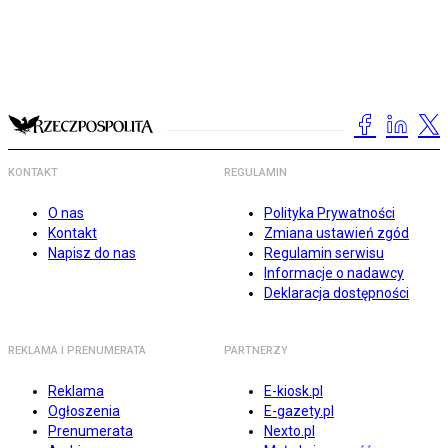
KONTAKT
REGULAMIN
O nas
Polityka Prywatności
Kontakt
Zmiana ustawień zgód
Napisz do nas
Regulamin serwisu
Informacje o nadawcy
Deklaracja dostępności
REKLAMA I PRENUMERATA
PARTNERZY
Reklama
E-kiosk.pl
Ogłoszenia
E-gazety.pl
Prenumerata
Nexto.pl