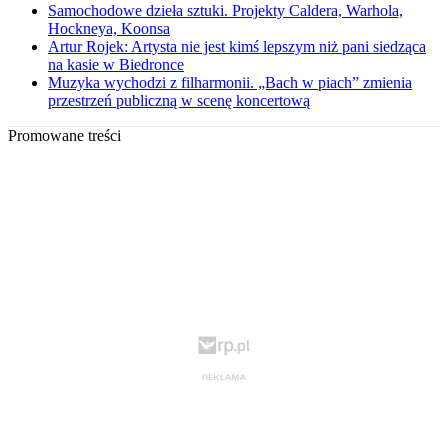
Samochodowe dzieła sztuki. Projekty Caldera, Warhola,
Hockneya, Koonsa
Artur Rojek: Artysta nie jest kimś lepszym niż pani siedząca
na kasie w Biedronce
Muzyka wychodzi z filharmonii. „Bach w piach” zmienia
przestrzeń publiczną w scenę koncertową
Promowane treści