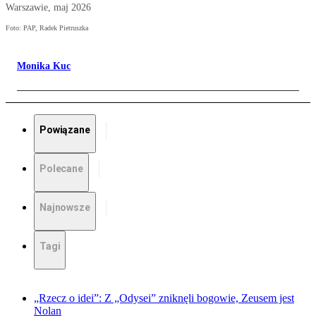
Warszawie, maj 2026
Foto: PAP, Radek Pietruszka
Monika Kuc
Powiązane
Polecane
Najnowsze
Tagi
„Rzecz o idei”: Z „Odysei” zniknęli bogowie, Zeusem jest
Nolan