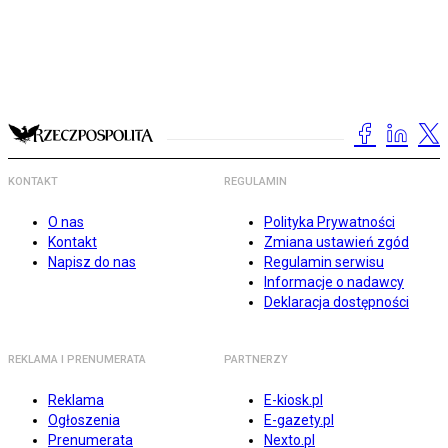
KONTAKT
REGULAMIN
O nas
Polityka Prywatności
Kontakt
Zmiana ustawień zgód
Napisz do nas
Regulamin serwisu
Informacje o nadawcy
Deklaracja dostępności
REKLAMA I PRENUMERATA
PARTNERZY
Reklama
E-kiosk.pl
Ogłoszenia
E-gazety.pl
Prenumerata
Nexto.pl