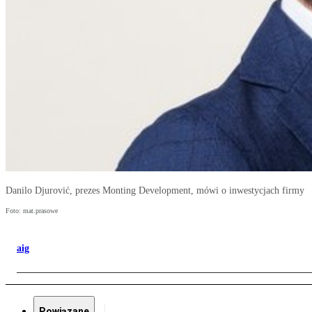
Danilo Djurović, prezes Monting Development, mówi o inwestycjach firmy
Foto: mat.prasowe
aig
Powiązane