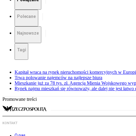
Polecane
Najnowsze
Tagi
Kapitał wraca na rynek nieruchomości komercyjnych w Europ
Trwa polowanie najemców na najlepsze biura
Mieszkanie już za 78 tys. zł. Agencja Mienia Wojskowego wyp
Rynek najmu mieszkań się równoważy, ale dalej nie jest łatwo
Promowane treści
KONTAKT
O nas