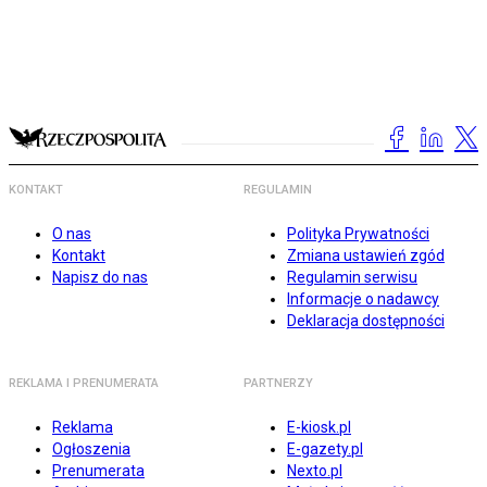
KONTAKT
REGULAMIN
O nas
Polityka Prywatności
Kontakt
Zmiana ustawień zgód
Napisz do nas
Regulamin serwisu
Informacje o nadawcy
Deklaracja dostępności
REKLAMA I PRENUMERATA
PARTNERZY
Reklama
E-kiosk.pl
Ogłoszenia
E-gazety.pl
Prenumerata
Nexto.pl