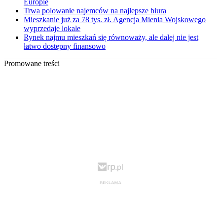
Europie
Trwa polowanie najemców na najlepsze biura
Mieszkanie już za 78 tys. zł. Agencja Mienia Wojskowego
wyprzedaje lokale
Rynek najmu mieszkań się równoważy, ale dalej nie jest
łatwo dostępny finansowo
Promowane treści