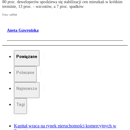
80 proc. deweloperów spodziewa się stabilizacji cen mieszkań w krótkim
terminie, 13 proc. - wzrostów, a 7 proc. spadków
Foto: redNet
Aneta Gawrońska
Powiązane
Polecane
Najnowsze
Tagi
Kapitał wraca na rynek nieruchomości komercyjnych w