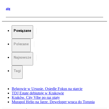
aig
Powiązane
Polecane
Najnowsze
Tagi
Belgowie w Ursusie. Osiedle Fokus na starcie
TDJ Estate debiutuje w Krakowie
Kraków. City Vibe po raz piąty
Murapol Helio na Jarze. Deweloper wraca do Torunia