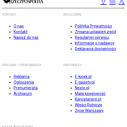
KONTAKT
REGULAMIN
O nas
Polityka Prywatności
Kontakt
Zmiana ustawień zgód
Napisz do nas
Regulamin serwisu
Informacje o nadawcy
Deklaracja dostępności
REKLAMA I PRENUMERATA
PARTNERZY
Reklama
E-kiosk.pl
Ogłoszenia
E-gazety.pl
Prenumerata
Nexto.pl
Archiwum
Mała księgowość
Kancelarierp.pl
Wieści Rolnicze
Życie Warszawy
NASZE WYDARZENIA