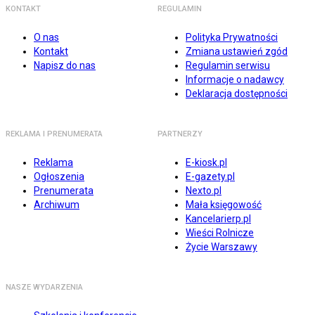
KONTAKT
REGULAMIN
O nas
Polityka Prywatności
Kontakt
Zmiana ustawień zgód
Napisz do nas
Regulamin serwisu
Informacje o nadawcy
Deklaracja dostępności
REKLAMA I PRENUMERATA
PARTNERZY
Reklama
E-kiosk.pl
Ogłoszenia
E-gazety.pl
Prenumerata
Nexto.pl
Archiwum
Mała księgowość
Kancelarierp.pl
Wieści Rolnicze
Życie Warszawy
NASZE WYDARZENIA