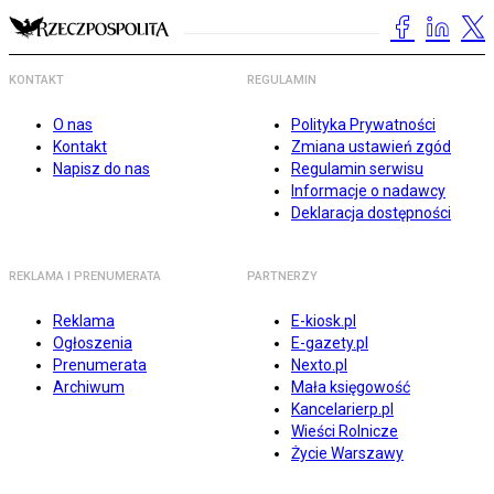
KONTAKT
REGULAMIN
O nas
Polityka Prywatności
Kontakt
Zmiana ustawień zgód
Napisz do nas
Regulamin serwisu
Informacje o nadawcy
Deklaracja dostępności
REKLAMA I PRENUMERATA
PARTNERZY
Reklama
E-kiosk.pl
Ogłoszenia
E-gazety.pl
Prenumerata
Nexto.pl
Archiwum
Mała księgowość
Kancelarierp.pl
Wieści Rolnicze
Życie Warszawy