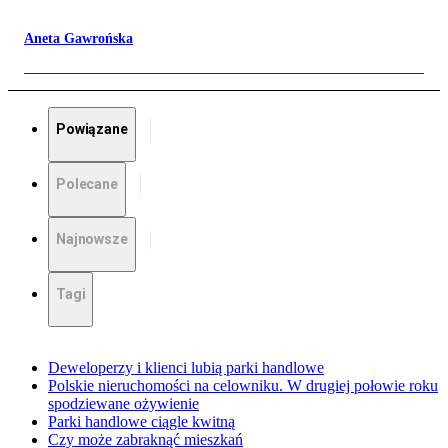
Aneta Gawrońska
Powiązane
Polecane
Najnowsze
Tagi
Deweloperzy i klienci lubią parki handlowe
Polskie nieruchomości na celowniku. W drugiej połowie roku
spodziewane ożywienie
Parki handlowe ciągle kwitną
Czy może zabraknąć mieszkań