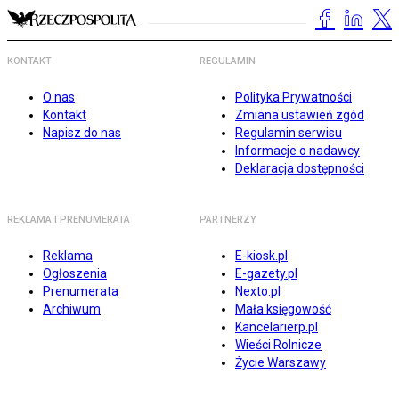
KONTAKT
REGULAMIN
O nas
Polityka Prywatności
Kontakt
Zmiana ustawień zgód
Napisz do nas
Regulamin serwisu
Informacje o nadawcy
Deklaracja dostępności
REKLAMA I PRENUMERATA
PARTNERZY
Reklama
E-kiosk.pl
Ogłoszenia
E-gazety.pl
Prenumerata
Nexto.pl
Archiwum
Mała księgowość
Kancelarierp.pl
Wieści Rolnicze
Życie Warszawy