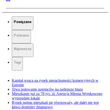
Powiązane
Polecane
Najnowsze
Tagi
Kapitał wraca na rynek nieruchomości komercyjnych w
Europie
Trwa polowanie najemców na najlepsze biura
Mieszkanie już za 78 tys. zł. Agencja Mienia Wojskowego
wyprzedaje lokale
Rynek najmu mieszkań się równoważy, ale dalej nie jest
łatwo dostępny finansowo