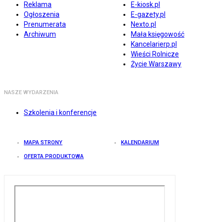
Reklama
E-kiosk.pl
Ogłoszenia
E-gazety.pl
Prenumerata
Nexto.pl
Archiwum
Mała księgowość
Kancelarierp.pl
Wieści Rolnicze
Życie Warszawy
NASZE WYDARZENIA
Szkolenia i konferencje
MAPA STRONY
KALENDARIUM
OFERTA PRODUKTOWA