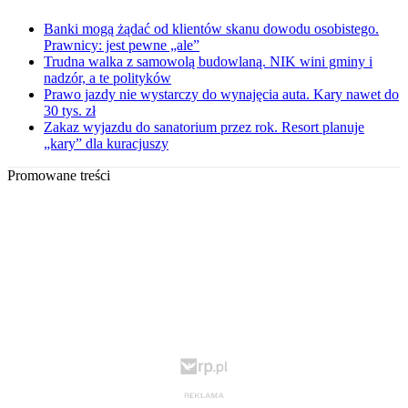
Banki mogą żądać od klientów skanu dowodu osobistego.
Prawnicy: jest pewne „ale”
Trudna walka z samowolą budowlaną. NIK wini gminy i
nadzór, a te polityków
Prawo jazdy nie wystarczy do wynajęcia auta. Kary nawet do
30 tys. zł
Zakaz wyjazdu do sanatorium przez rok. Resort planuje
„kary” dla kuracjuszy
Promowane treści