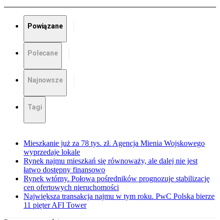
Powiązane
Polecane
Najnowsze
Tagi
Mieszkanie już za 78 tys. zł. Agencja Mienia Wojskowego
wyprzedaje lokale
Rynek najmu mieszkań się równoważy, ale dalej nie jest
łatwo dostępny finansowo
Rynek wtórny. Połowa pośredników prognozuje stabilizację
cen ofertowych nieruchomości
Największa transakcja najmu w tym roku. PwC Polska bierze
11 pięter AFI Tower