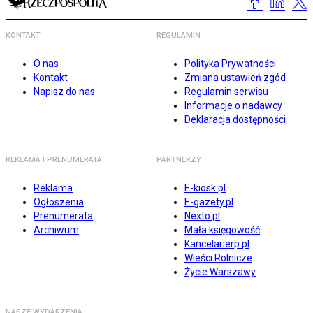
KONTAKT
REGULAMIN
O nas
Polityka Prywatności
Kontakt
Zmiana ustawień zgód
Napisz do nas
Regulamin serwisu
Informacje o nadawcy
Deklaracja dostępności
REKLAMA I PRENUMERATA
PARTNERZY
Reklama
E-kiosk.pl
Ogłoszenia
E-gazety.pl
Prenumerata
Nexto.pl
Archiwum
Mała księgowość
Kancelarierp.pl
Wieści Rolnicze
Życie Warszawy
NASZE WYDARZENIA