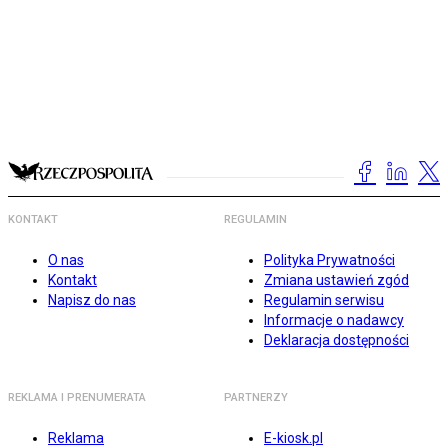
KONTAKT
REGULAMIN
O nas
Polityka Prywatności
Kontakt
Zmiana ustawień zgód
Napisz do nas
Regulamin serwisu
Informacje o nadawcy
Deklaracja dostępności
REKLAMA I PRENUMERATA
PARTNERZY
Reklama
E-kiosk.pl