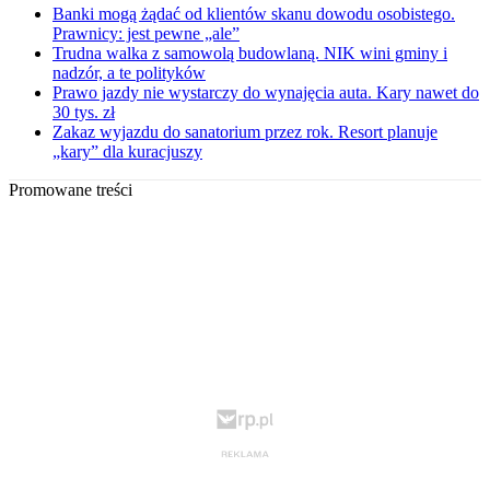
Banki mogą żądać od klientów skanu dowodu osobistego.
Prawnicy: jest pewne „ale”
Trudna walka z samowolą budowlaną. NIK wini gminy i
nadzór, a te polityków
Prawo jazdy nie wystarczy do wynajęcia auta. Kary nawet do
30 tys. zł
Zakaz wyjazdu do sanatorium przez rok. Resort planuje
„kary” dla kuracjuszy
Promowane treści