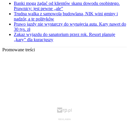
Banki mogą żądać od klientów skanu dowodu osobistego.
Prawnicy: jest pewne „ale”
Trudna walka z samowolą budowlaną. NIK wini gminy i
nadzór, a te polityków
Prawo jazdy nie wystarczy do wynajęcia auta. Kary nawet do
30 tys. zł
Zakaz wyjazdu do sanatorium przez rok. Resort planuje
„kary” dla kuracjuszy
Promowane treści