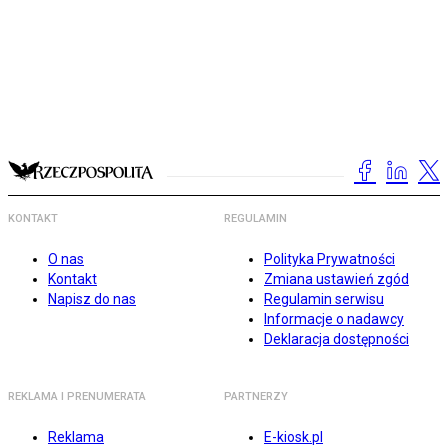
KONTAKT
REGULAMIN
O nas
Polityka Prywatności
Kontakt
Zmiana ustawień zgód
Napisz do nas
Regulamin serwisu
Informacje o nadawcy
Deklaracja dostępności
REKLAMA I PRENUMERATA
PARTNERZY
Reklama
E-kiosk.pl