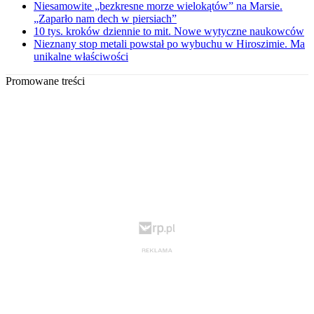
Niesamowite „bezkresne morze wielokątów” na Marsie.
„Zaparło nam dech w piersiach”
10 tys. kroków dziennie to mit. Nowe wytyczne naukowców
Nieznany stop metali powstał po wybuchu w Hiroszimie. Ma
unikalne właściwości
Promowane treści