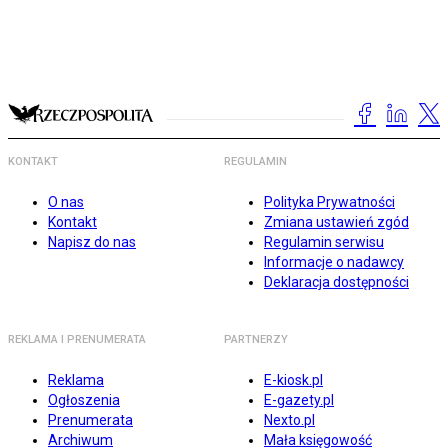
KONTAKT
REGULAMIN
O nas
Polityka Prywatności
Kontakt
Zmiana ustawień zgód
Napisz do nas
Regulamin serwisu
Informacje o nadawcy
Deklaracja dostępności
REKLAMA I PRENUMERATA
PARTNERZY
Reklama
E-kiosk.pl
Ogłoszenia
E-gazety.pl
Prenumerata
Nexto.pl
Archiwum
Mała księgowość