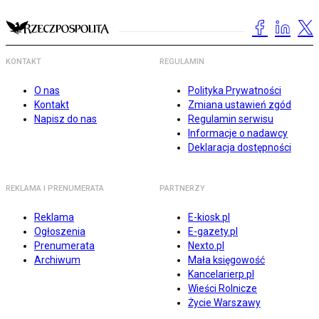
KONTAKT
REGULAMIN
O nas
Polityka Prywatności
Kontakt
Zmiana ustawień zgód
Napisz do nas
Regulamin serwisu
Informacje o nadawcy
Deklaracja dostępności
REKLAMA I PRENUMERATA
PARTNERZY
Reklama
E-kiosk.pl
Ogłoszenia
E-gazety.pl
Prenumerata
Nexto.pl
Archiwum
Mała księgowość
Kancelarierp.pl
Wieści Rolnicze
Życie Warszawy