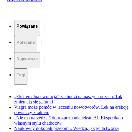
Powiązane
Polecane
Najnowsze
Tagi
„Ekstremalna ewolucja” zachodzi na naszych oczach. Tak
zmieniają się gatunki
Viagra może pomóc w leczeniu nowotworów. Lek na erekcję
powalczy z rakiem
„Nie ma narzędzia” do rozpoznania tekstu AI. Ekspertka o
własnym stylu chatbotów
Naukowcy dokonali przełomu. Wiedzą, jak jelita tworzą