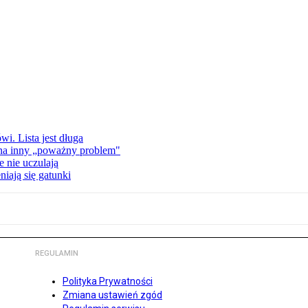
i. Lista jest długa
 na inny „poważny problem"
 nie uczulają
iają się gatunki
REGULAMIN
Polityka Prywatności
Zmiana ustawień zgód