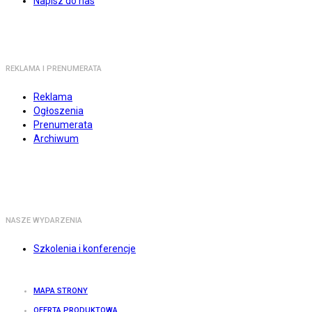
Napisz do nas
REKLAMA I PRENUMERATA
Reklama
Ogłoszenia
Prenumerata
Archiwum
NASZE WYDARZENIA
Szkolenia i konferencje
MAPA STRONY
OFERTA PRODUKTOWA