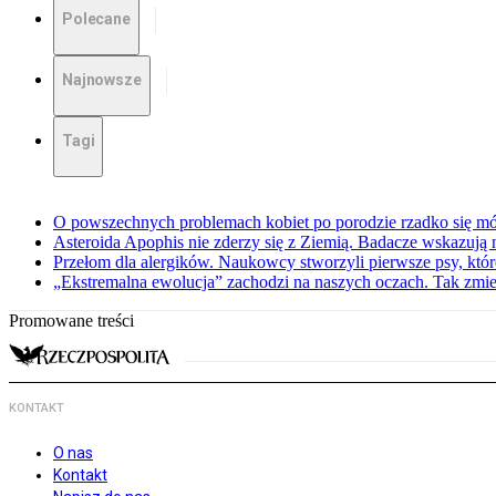
Polecane
Najnowsze
Tagi
O powszechnych problemach kobiet po porodzie rzadko się mów
Asteroida Apophis nie zderzy się z Ziemią. Badacze wskazują
Przełom dla alergików. Naukowcy stworzyli pierwsze psy, które
„Ekstremalna ewolucja” zachodzi na naszych oczach. Tak zmien
Promowane treści
KONTAKT
O nas
Kontakt