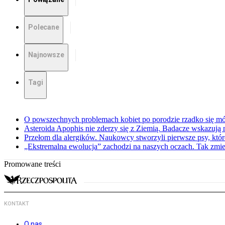
Polecane
Najnowsze
Tagi
O powszechnych problemach kobiet po porodzie rzadko się mów
Asteroida Apophis nie zderzy się z Ziemią. Badacze wskazują
Przełom dla alergików. Naukowcy stworzyli pierwsze psy, które
„Ekstremalna ewolucja” zachodzi na naszych oczach. Tak zmien
Promowane treści
KONTAKT
O nas