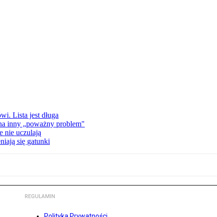
i. Lista jest długa
 na inny „poważny problem"
 nie uczulają
iają się gatunki
REGULAMIN
Polityka Prywatności