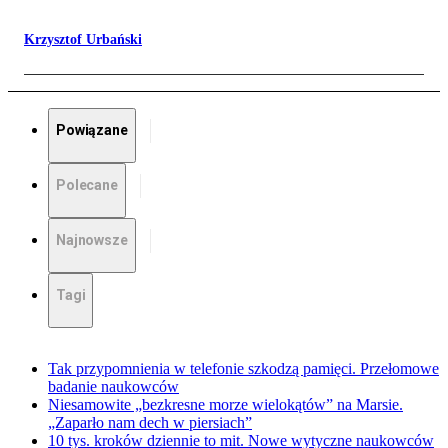
Krzysztof Urbański
Powiązane
Polecane
Najnowsze
Tagi
Tak przypomnienia w telefonie szkodzą pamięci. Przełomowe
badanie naukowców
Niesamowite „bezkresne morze wielokątów” na Marsie.
„Zaparło nam dech w piersiach”
10 tys. kroków dziennie to mit. Nowe wytyczne naukowców