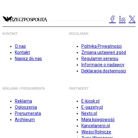
KONTAKT
REGULAMIN
O nas
Polityka Prywatności
Kontakt
Zmiana ustawień zgód
Napisz do nas
Regulamin serwisu
Informacje o nadawcy
Deklaracja dostępności
REKLAMA I PRENUMERATA
PARTNERZY
Reklama
E-kiosk.pl
Ogłoszenia
E-gazety.pl
Prenumerata
Nexto.pl
Archiwum
Mała księgowość
Kancelarierp.pl
Wieści Rolnicze