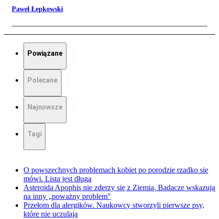
Paweł Łepkowski
Powiązane
Polecane
Najnowsze
Tagi
O powszechnych problemach kobiet po porodzie rzadko się
mówi. Lista jest długa
Asteroida Apophis nie zderzy się z Ziemią. Badacze wskazują
na inny „poważny problem"
Przełom dla alergików. Naukowcy stworzyli pierwsze psy,
które nie uczulają