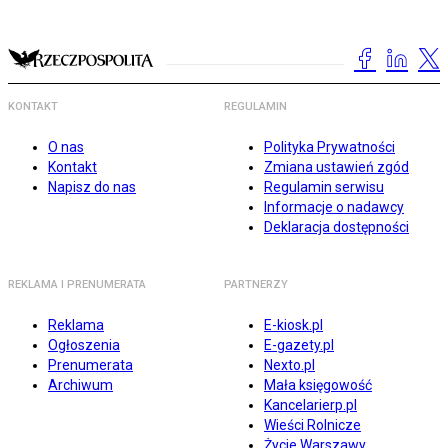
KONTAKT
REGULAMIN
O nas
Polityka Prywatności
Kontakt
Zmiana ustawień zgód
Napisz do nas
Regulamin serwisu
Informacje o nadawcy
Deklaracja dostępności
REKLAMA I PRENUMERATA
PARTNERZY
Reklama
E-kiosk.pl
Ogłoszenia
E-gazety.pl
Prenumerata
Nexto.pl
Archiwum
Mała księgowość
Kancelarierp.pl
Wieści Rolnicze
Życie Warszawy