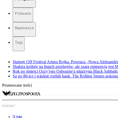
Polecane
Najnowsze
Tagi
Startuje Off Festival Artura Rojka. Powraca „Nowa Aleksandri
Shakira króluje na listach przebojów, ale szarą eminencją jest 
Rok po śmierci Ozzy’ego Osbourne'a gitarzysta Black Sabbat
Są po 80-tce i właśnie rozbili bank. The Rolling Stones pokona
Promowane treści
KONTAKT
O nas