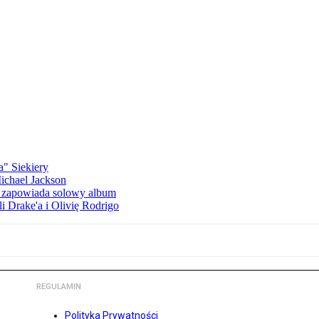
a" Siekiery
Michael Jackson
h zapowiada solowy album
li Drake'a i Olivię Rodrigo
REGULAMIN
Polityka Prywatności