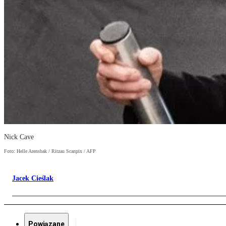
Nick Cave
Foto: Helle Arensbak / Ritzau Scanpix / AFP
Jacek Cieślak
Powiązane