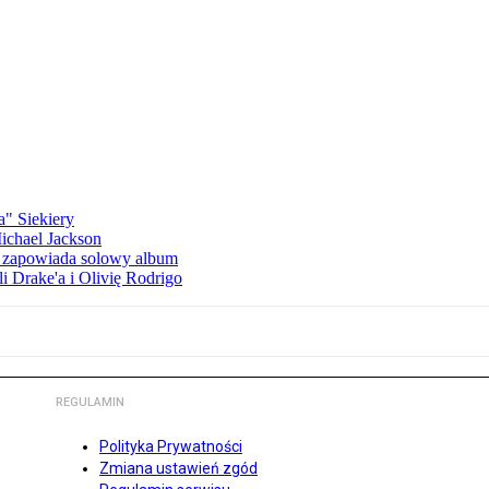
a" Siekiery
Michael Jackson
h zapowiada solowy album
li Drake'a i Olivię Rodrigo
REGULAMIN
Polityka Prywatności
Zmiana ustawień zgód