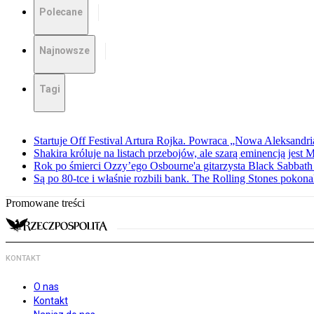
Polecane
Najnowsze
Tagi
Startuje Off Festival Artura Rojka. Powraca „Nowa Aleksandri
Shakira króluje na listach przebojów, ale szarą eminencją jest 
Rok po śmierci Ozzy’ego Osbourne'a gitarzysta Black Sabbat
Są po 80-tce i właśnie rozbili bank. The Rolling Stones pokona
Promowane treści
KONTAKT
O nas
Kontakt