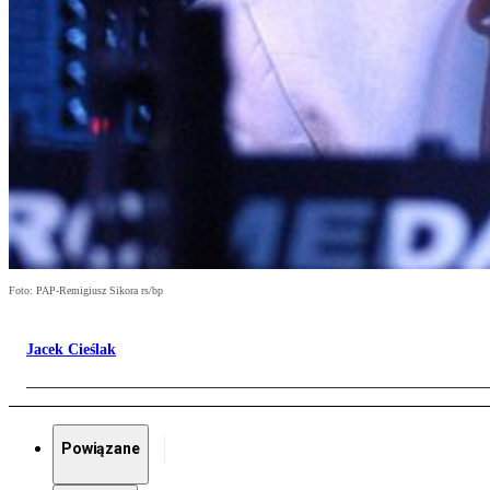
Foto: PAP-Remigiusz Sikora rs/bp
Jacek Cieślak
Powiązane