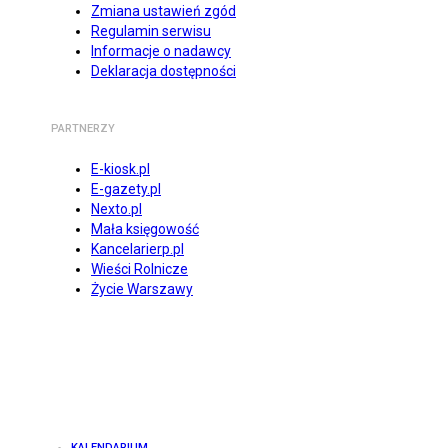
Zmiana ustawień zgód
Regulamin serwisu
Informacje o nadawcy
Deklaracja dostępności
PARTNERZY
E-kiosk.pl
E-gazety.pl
Nexto.pl
Mała księgowość
Kancelarierp.pl
Wieści Rolnicze
Życie Warszawy
KALENDARIUM