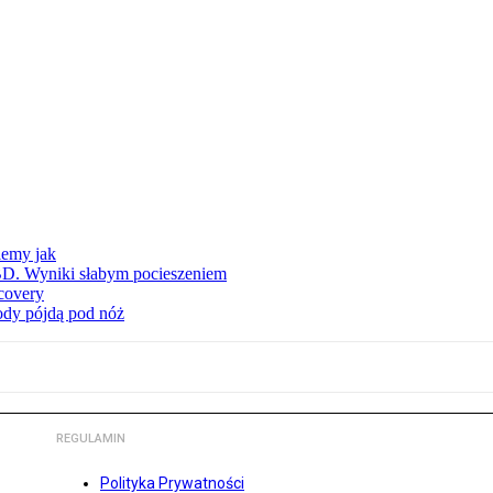
iemy jak
BD. Wyniki słabym pocieszeniem
covery
wody pójdą pod nóż
REGULAMIN
Polityka Prywatności