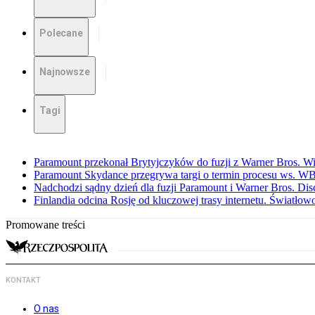
Polecane
Najnowsze
Tagi
Paramount przekonał Brytyjczyków do fuzji z Warner Bros. W
Paramount Skydance przegrywa targi o termin procesu ws. W
Nadchodzi sądny dzień dla fuzji Paramount i Warner Bros. Dis
Finlandia odcina Rosję od kluczowej trasy internetu. Światło
Promowane treści
KONTAKT
O nas