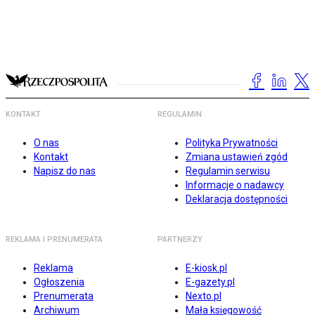
KONTAKT
REGULAMIN
O nas
Polityka Prywatności
Kontakt
Zmiana ustawień zgód
Napisz do nas
Regulamin serwisu
Informacje o nadawcy
Deklaracja dostępności
REKLAMA I PRENUMERATA
PARTNERZY
Reklama
E-kiosk.pl
Ogłoszenia
E-gazety.pl
Prenumerata
Nexto.pl
Archiwum
Mała księgowość