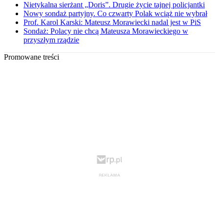
Nietykalna sierżant „Doris”. Drugie życie tajnej policjantki
Nowy sondaż partyjny. Co czwarty Polak wciąż nie wybrał
Prof. Karol Karski: Mateusz Morawiecki nadal jest w PiS
Sondaż: Polacy nie chcą Mateusza Morawieckiego w
przyszłym rządzie
Promowane treści