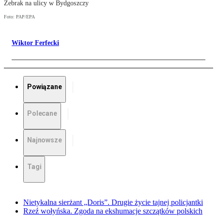
Żebrak na ulicy w Bydgoszczy
Foto: PAP/EPA
Wiktor Ferfecki
Powiązane
Polecane
Najnowsze
Tagi
Nietykalna sierżant „Doris”. Drugie życie tajnej policjantki
Rzeź wołyńska. Zgoda na ekshumacje szczątków polskich