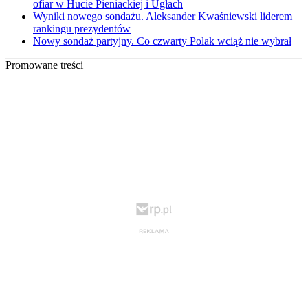
ofiar w Hucie Pieniackiej i Ugłach
Wyniki nowego sondażu. Aleksander Kwaśniewski liderem
rankingu prezydentów
Nowy sondaż partyjny. Co czwarty Polak wciąż nie wybrał
Promowane treści