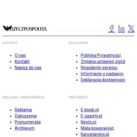
KONTAKT
REGULAMIN
O nas
Polityka Prywatności
Kontakt
Zmiana ustawień zgód
Napisz do nas
Regulamin serwisu
Informacje o nadawcy
Deklaracja dostępności
REKLAMA I PRENUMERATA
PARTNERZY
Reklama
E-kiosk.pl
Ogłoszenia
E-gazety.pl
Prenumerata
Nexto.pl
Archiwum
Mała księgowość
Kancelarierp.pl