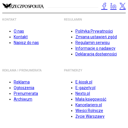
KONTAKT
REGULAMIN
O nas
Polityka Prywatności
Kontakt
Zmiana ustawień zgód
Napisz do nas
Regulamin serwisu
Informacje o nadawcy
Deklaracja dostępności
REKLAMA I PRENUMERATA
PARTNERZY
Reklama
E-kiosk.pl
Ogłoszenia
E-gazety.pl
Prenumerata
Nexto.pl
Archiwum
Mała księgowość
Kancelarierp.pl
Wieści Rolnicze
Życie Warszawy