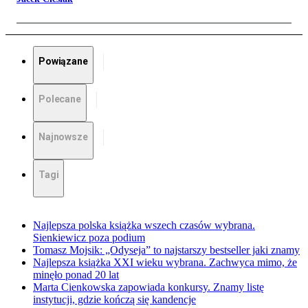
Powiązane
Polecane
Najnowsze
Tagi
Najlepsza polska książka wszech czasów wybrana.
Sienkiewicz poza podium
Tomasz Mojsik: „Odyseja” to najstarszy bestseller jaki znamy
Najlepsza książka XXI wieku wybrana. Zachwyca mimo, że
minęło ponad 20 lat
Marta Cienkowska zapowiada konkursy. Znamy listę
instytucji, gdzie kończą się kandencje