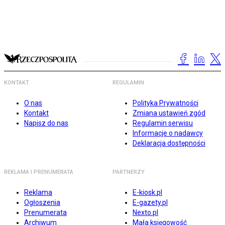
KONTAKT
REGULAMIN
O nas
Polityka Prywatności
Kontakt
Zmiana ustawień zgód
Napisz do nas
Regulamin serwisu
Informacje o nadawcy
Deklaracja dostępności
REKLAMA I PRENUMERATA
PARTNERZY
Reklama
E-kiosk.pl
Ogłoszenia
E-gazety.pl
Prenumerata
Nexto.pl
Archiwum
Mała księgowość