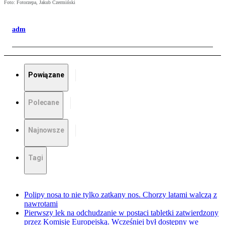
Foto: Fotorzepa, Jakub Czermiński
adm
Powiązane
Polecane
Najnowsze
Tagi
Polipy nosa to nie tylko zatkany nos. Chorzy latami walczą z
nawrotami
Pierwszy lek na odchudzanie w postaci tabletki zatwierdzony
przez Komisję Europejską. Wcześniej był dostępny we