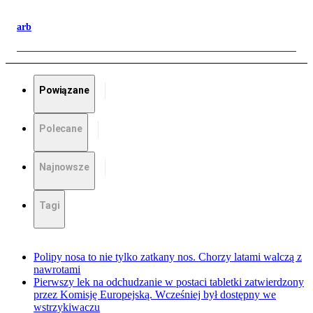
arb
Powiązane
Polecane
Najnowsze
Tagi
Polipy nosa to nie tylko zatkany nos. Chorzy latami walczą z
nawrotami
Pierwszy lek na odchudzanie w postaci tabletki zatwierdzony
przez Komisję Europejską. Wcześniej był dostępny we
wstrzykiwaczu