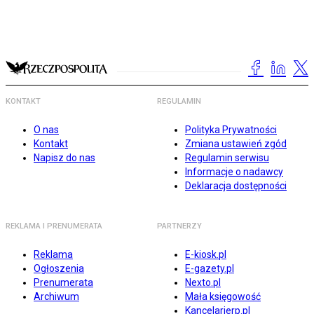
KONTAKT
REGULAMIN
O nas
Polityka Prywatności
Kontakt
Zmiana ustawień zgód
Napisz do nas
Regulamin serwisu
Informacje o nadawcy
Deklaracja dostępności
REKLAMA I PRENUMERATA
PARTNERZY
Reklama
E-kiosk.pl
Ogłoszenia
E-gazety.pl
Prenumerata
Nexto.pl
Archiwum
Mała księgowość
Kancelarierp.pl