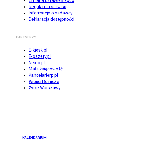
Zmiana ustawień zgód
Regulamin serwisu
Informacje o nadawcy
Deklaracja dostępności
PARTNERZY
E-kiosk.pl
E-gazety.pl
Nexto.pl
Mała księgowość
Kancelarierp.pl
Wieści Rolnicze
Życie Warszawy
KALENDARIUM