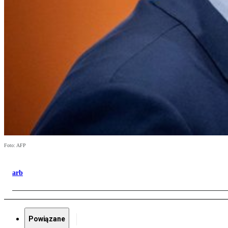
Foto: AFP
arb
Powiązane