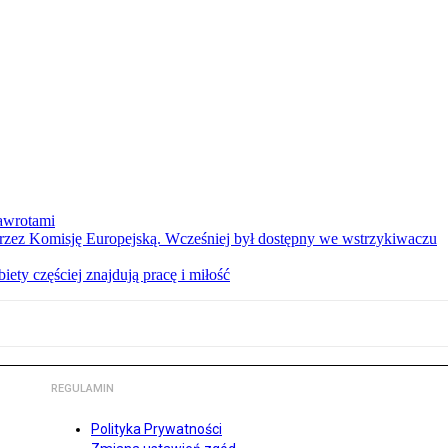
nawrotami
 przez Komisję Europejską. Wcześniej był dostępny we wstrzykiwaczu
ety częściej znajdują pracę i miłość
REGULAMIN
Polityka Prywatności