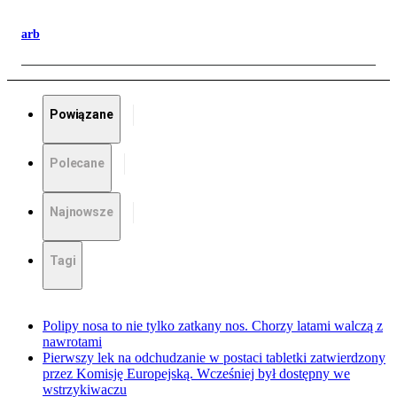
arb
Powiązane
Polecane
Najnowsze
Tagi
Polipy nosa to nie tylko zatkany nos. Chorzy latami walczą z
nawrotami
Pierwszy lek na odchudzanie w postaci tabletki zatwierdzony
przez Komisję Europejską. Wcześniej był dostępny we
wstrzykiwaczu