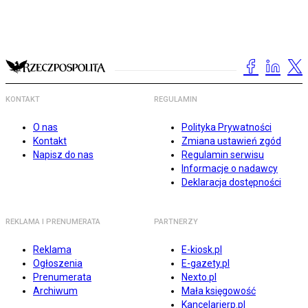
KONTAKT
REGULAMIN
O nas
Polityka Prywatności
Kontakt
Zmiana ustawień zgód
Napisz do nas
Regulamin serwisu
Informacje o nadawcy
Deklaracja dostępności
REKLAMA I PRENUMERATA
PARTNERZY
Reklama
E-kiosk.pl
Ogłoszenia
E-gazety.pl
Prenumerata
Nexto.pl
Archiwum
Mała księgowość
Kancelarierp.pl