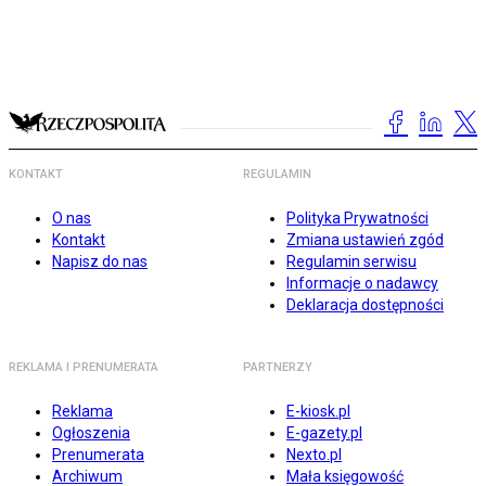
KONTAKT
REGULAMIN
O nas
Polityka Prywatności
Kontakt
Zmiana ustawień zgód
Napisz do nas
Regulamin serwisu
Informacje o nadawcy
Deklaracja dostępności
REKLAMA I PRENUMERATA
PARTNERZY
Reklama
E-kiosk.pl
Ogłoszenia
E-gazety.pl
Prenumerata
Nexto.pl
Archiwum
Mała księgowość