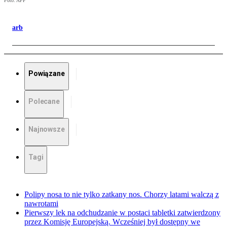
Foto: AFP
arb
Powiązane
Polecane
Najnowsze
Tagi
Polipy nosa to nie tylko zatkany nos. Chorzy latami walczą z
nawrotami
Pierwszy lek na odchudzanie w postaci tabletki zatwierdzony
przez Komisję Europejską. Wcześniej był dostępny we