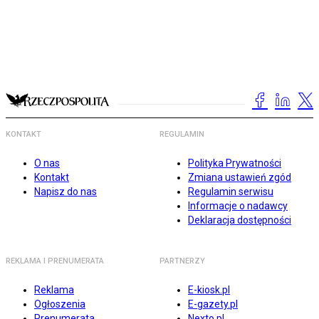
KONTAKT
REGULAMIN
O nas
Polityka Prywatności
Kontakt
Zmiana ustawień zgód
Napisz do nas
Regulamin serwisu
Informacje o nadawcy
Deklaracja dostępności
REKLAMA I PRENUMERATA
PARTNERZY
Reklama
E-kiosk.pl
Ogłoszenia
E-gazety.pl
Prenumerata
Nexto.pl