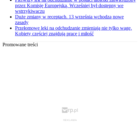
przez Komisję Europejską. Wcześniej był dostępny we
wstrzykiwaczu
Duże zmiany w receptach. 13 września wchodzą nowe
zasady
Przełomowe leki na odchudzanie zmieniają nie tylko wagę.
Kobiety częściej znajdują pracę i miłość
Promowane treści