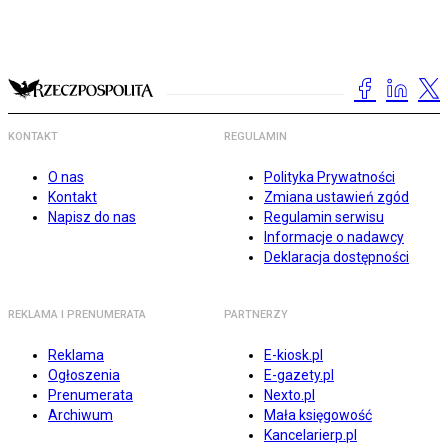
KONTAKT
REGULAMIN
O nas
Polityka Prywatności
Kontakt
Zmiana ustawień zgód
Napisz do nas
Regulamin serwisu
Informacje o nadawcy
Deklaracja dostępności
REKLAMA I PRENUMERATA
PARTNERZY
Reklama
E-kiosk.pl
Ogłoszenia
E-gazety.pl
Prenumerata
Nexto.pl
Archiwum
Mała księgowość
Kancelarierp.pl