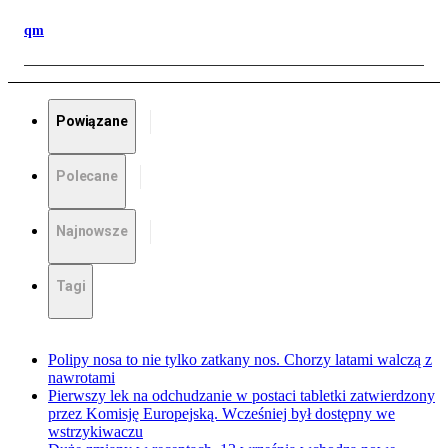
qm
Powiązane
Polecane
Najnowsze
Tagi
Polipy nosa to nie tylko zatkany nos. Chorzy latami walczą z
nawrotami
Pierwszy lek na odchudzanie w postaci tabletki zatwierdzony
przez Komisję Europejską. Wcześniej był dostępny we
wstrzykiwaczu