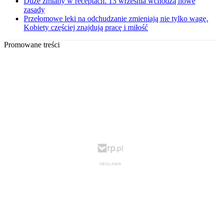
Duże zmiany w receptach. 13 września wchodzą nowe
zasady
Przełomowe leki na odchudzanie zmieniają nie tylko wagę.
Kobiety częściej znajdują pracę i miłość
Promowane treści