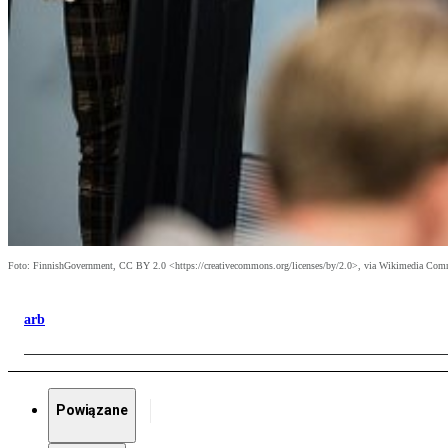
Foto: FinnishGovernment, CC BY 2.0 <https://creativecommons.org/licenses/by/2.0>, via Wikimedia Co
arb
Powiązane