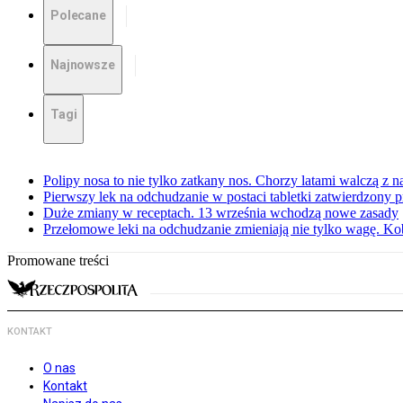
Polecane
Najnowsze
Tagi
Polipy nosa to nie tylko zatkany nos. Chorzy latami walczą z 
Pierwszy lek na odchudzanie w postaci tabletki zatwierdzony
Duże zmiany w receptach. 13 września wchodzą nowe zasady
Przełomowe leki na odchudzanie zmieniają nie tylko wagę. Kobi
Promowane treści
KONTAKT
O nas
Kontakt