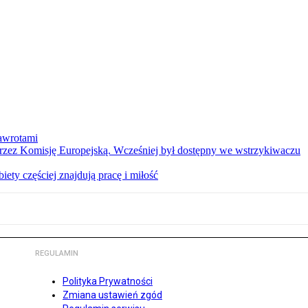
nawrotami
 przez Komisję Europejską. Wcześniej był dostępny we wstrzykiwaczu
ety częściej znajdują pracę i miłość
REGULAMIN
Polityka Prywatności
Zmiana ustawień zgód