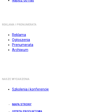
Napisz do nas
REKLAMA I PRENUMERATA
Reklama
Ogłoszenia
Prenumerata
Archiwum
NASZE WYDARZENIA
Szkolenia i konferencje
MAPA STRONY
OFERTA PRODUKTOWA