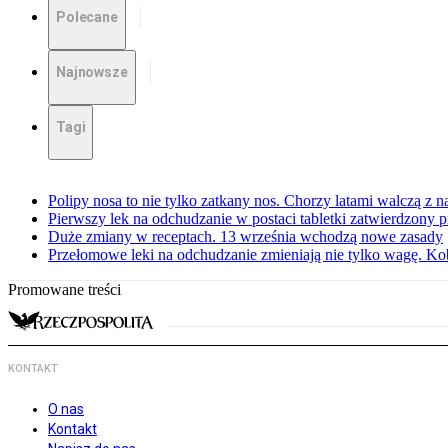
Polecane
Najnowsze
Tagi
Polipy nosa to nie tylko zatkany nos. Chorzy latami walczą z 
Pierwszy lek na odchudzanie w postaci tabletki zatwierdzony
Duże zmiany w receptach. 13 września wchodzą nowe zasady
Przełomowe leki na odchudzanie zmieniają nie tylko wagę. Kobi
Promowane treści
KONTAKT
O nas
Kontakt