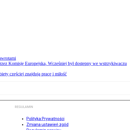
nawrotami
 przez Komisję Europejską. Wcześniej był dostępny we wstrzykiwaczu
ety częściej znajdują pracę i miłość
REGULAMIN
Polityka Prywatności
Zmiana ustawień zgód