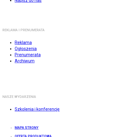
Napisz do nas
REKLAMA I PRENUMERATA
Reklama
Ogłoszenia
Prenumerata
Archiwum
NASZE WYDARZENIA
Szkolenia i konferencje
MAPA STRONY
OFERTA PRODUKTOWA