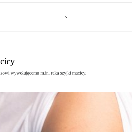
cicy
usowi wywołującemu m.in. raka szyjki macicy.