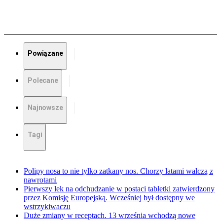
Powiązane
Polecane
Najnowsze
Tagi
Polipy nosa to nie tylko zatkany nos. Chorzy latami walczą z
nawrotami
Pierwszy lek na odchudzanie w postaci tabletki zatwierdzony
przez Komisję Europejską. Wcześniej był dostępny we
wstrzykiwaczu
Duże zmiany w receptach. 13 września wchodzą nowe