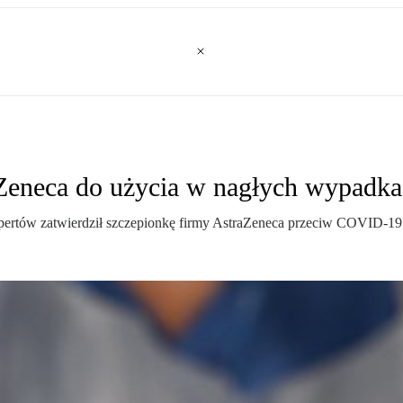
aZeneca do użycia w nagłych wypadk
ekspertów zatwierdził szczepionkę firmy AstraZeneca przeciw COVID-