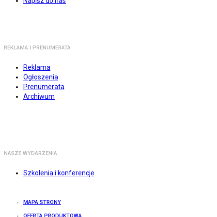
Napisz do nas
REKLAMA I PRENUMERATA
Reklama
Ogłoszenia
Prenumerata
Archiwum
NASZE WYDARZENIA
Szkolenia i konferencje
MAPA STRONY
OFERTA PRODUKTOWA