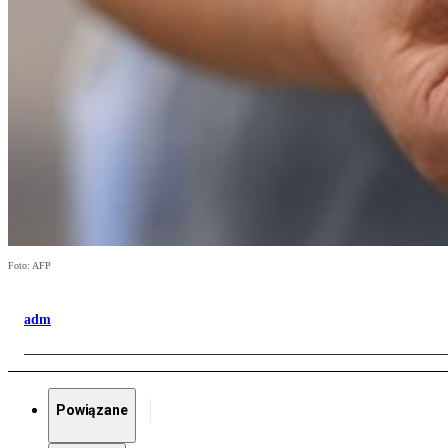
Foto: AFP
adm
Powiązane