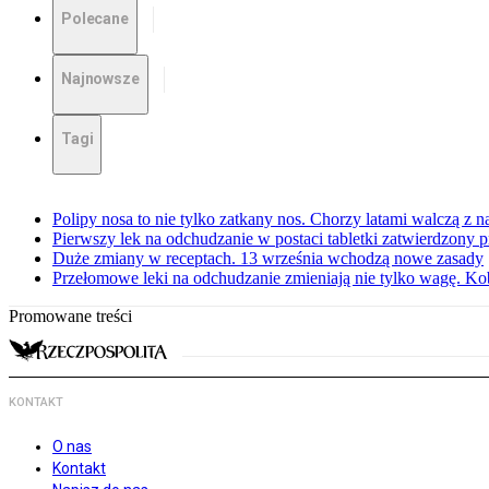
Polecane
Najnowsze
Tagi
Polipy nosa to nie tylko zatkany nos. Chorzy latami walczą z 
Pierwszy lek na odchudzanie w postaci tabletki zatwierdzony
Duże zmiany w receptach. 13 września wchodzą nowe zasady
Przełomowe leki na odchudzanie zmieniają nie tylko wagę. Kobi
Promowane treści
KONTAKT
O nas
Kontakt