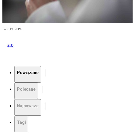
Foto: PAP/EPA
arb
Powiązane
Polecane
Najnowsze
Tagi