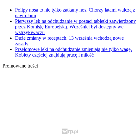
Polipy nosa to nie tylko zatkany nos. Chorzy latami walczą z
nawrotami
Pierwszy lek na odchudzanie w postaci tabletki zatwierdzony
przez Komisję Europejską. Wcześniej był dostępny we
wstrzykiwaczu
Duże zmiany w receptach. 13 września wchodzą nowe
zasady
Przełomowe leki na odchudzanie zmieniają nie tylko wagę.
Kobiety częściej znajdują pracę i miłość
Promowane treści