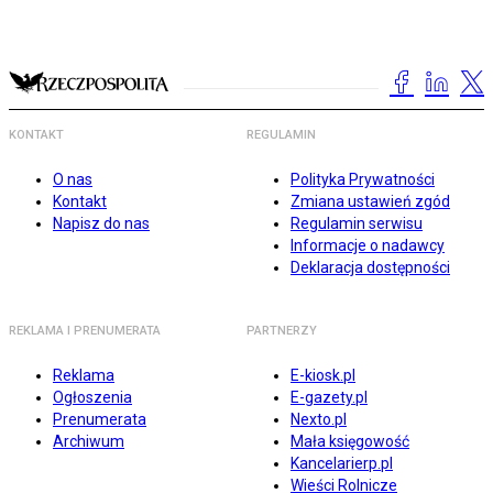
KONTAKT
REGULAMIN
O nas
Polityka Prywatności
Kontakt
Zmiana ustawień zgód
Napisz do nas
Regulamin serwisu
Informacje o nadawcy
Deklaracja dostępności
REKLAMA I PRENUMERATA
PARTNERZY
Reklama
E-kiosk.pl
Ogłoszenia
E-gazety.pl
Prenumerata
Nexto.pl
Archiwum
Mała księgowość
Kancelarierp.pl
Wieści Rolnicze