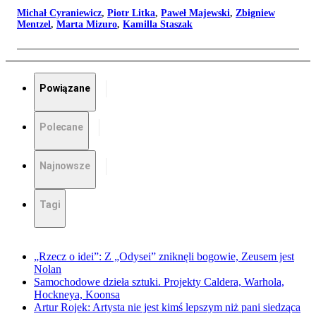
Michał Cyraniewicz
,
Piotr Litka
,
Paweł Majewski
,
Zbigniew
Mentzel
,
Marta Mizuro
,
Kamilla Staszak
Powiązane
Polecane
Najnowsze
Tagi
„Rzecz o idei”: Z „Odysei” zniknęli bogowie, Zeusem jest
Nolan
Samochodowe dzieła sztuki. Projekty Caldera, Warhola,
Hockneya, Koonsa
Artur Rojek: Artysta nie jest kimś lepszym niż pani siedząca