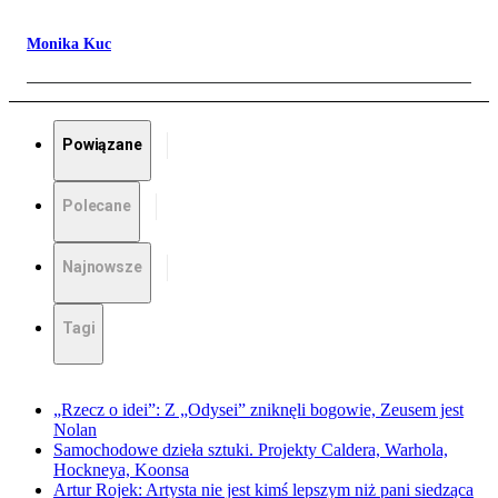
Monika Kuc
Powiązane
Polecane
Najnowsze
Tagi
„Rzecz o idei”: Z „Odysei” zniknęli bogowie, Zeusem jest
Nolan
Samochodowe dzieła sztuki. Projekty Caldera, Warhola,
Hockneya, Koonsa
Artur Rojek: Artysta nie jest kimś lepszym niż pani siedząca