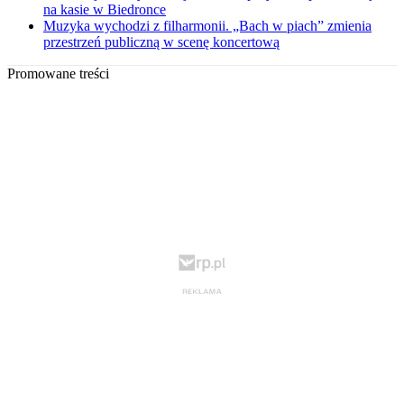
na kasie w Biedronce
Muzyka wychodzi z filharmonii. „Bach w piach” zmienia
przestrzeń publiczną w scenę koncertową
Promowane treści