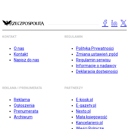
KONTAKT
REGULAMIN
O nas
Polityka Prywatności
Kontakt
Zmiana ustawień zgód
Napisz do nas
Regulamin serwisu
Informacje o nadawcy
Deklaracja dostępności
REKLAMA I PRENUMERATA
PARTNERZY
Reklama
E-kiosk.pl
Ogłoszenia
E-gazety.pl
Prenumerata
Nexto.pl
Archiwum
Mała księgowość
Kancelarierp.pl
Wieści Rolnicze