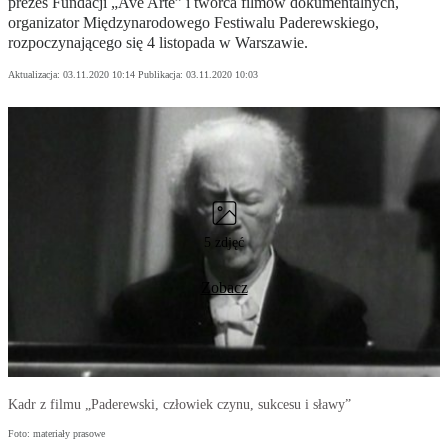
prezes Fundacji „Ave Arte” i twórca filmów dokumentalnych,
organizator Międzynarodowego Festiwalu Paderewskiego,
rozpoczynającego się 4 listopada w Warszawie.
Aktualizacja:
03.11.2020 10:14
Publikacja:
03.11.2020 10:03
5 zdjęć
Zobacz
Kadr z filmu „Paderewski, człowiek czynu, sukcesu i sławy”
Foto: materiały prasowe