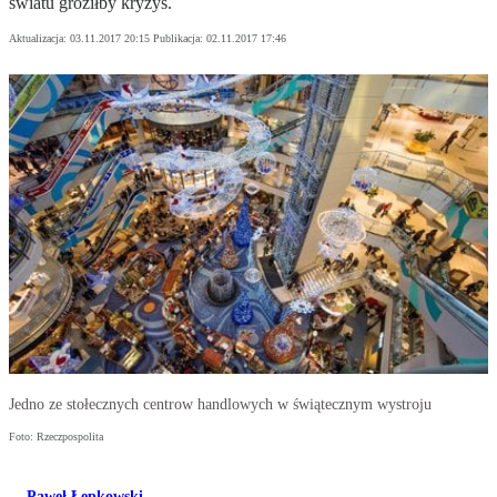
światu groziłby kryzys.
Aktualizacja:
03.11.2017 20:15
Publikacja:
02.11.2017 17:46
Jedno ze stołecznych centrow handlowych w świątecznym wystroju
Foto: Rzeczpospolita
Paweł Łepkowski