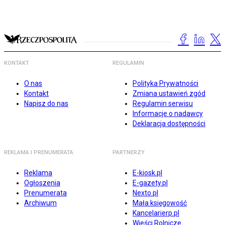
KONTAKT
REGULAMIN
O nas
Polityka Prywatności
Kontakt
Zmiana ustawień zgód
Napisz do nas
Regulamin serwisu
Informacje o nadawcy
Deklaracja dostępności
REKLAMA I PRENUMERATA
PARTNERZY
Reklama
E-kiosk.pl
Ogłoszenia
E-gazety.pl
Prenumerata
Nexto.pl
Archiwum
Mała księgowość
Kancelarierp.pl
Wieści Rolnicze