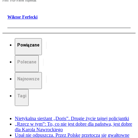
Foto: PAP/Paweł Supernak
Wiktor Ferfecki
Powiązane
Polecane
Najnowsze
Tagi
Nietykalna sierżant „Doris”. Drugie życie tajnej policjantki
„Rzecz w tym”: To, co nie jest dobre dla państwa, jest dobre
dla Karola Nawrockiego
Upał nie odpuszcza. Przez Polskę przetoczą się gwałtowne