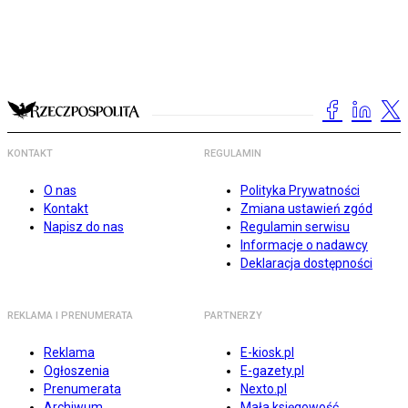
KONTAKT
REGULAMIN
O nas
Polityka Prywatności
Kontakt
Zmiana ustawień zgód
Napisz do nas
Regulamin serwisu
Informacje o nadawcy
Deklaracja dostępności
REKLAMA I PRENUMERATA
PARTNERZY
Reklama
E-kiosk.pl
Ogłoszenia
E-gazety.pl
Prenumerata
Nexto.pl
Archiwum
Mała księgowość