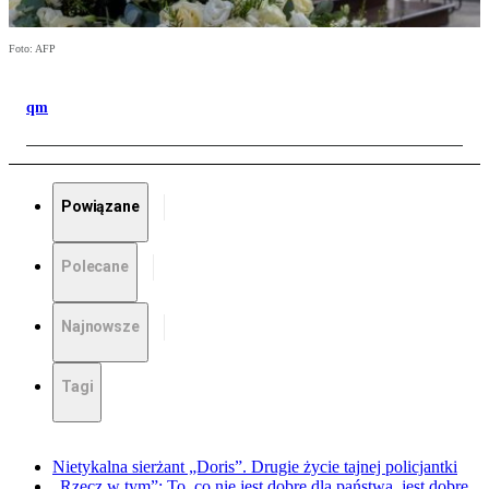
Foto: AFP
qm
Powiązane
Polecane
Najnowsze
Tagi
Nietykalna sierżant „Doris”. Drugie życie tajnej policjantki
„Rzecz w tym”: To, co nie jest dobre dla państwa, jest dobre