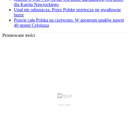
dla Karola Nawrockiego
Upał nie odpuszcza. Przez Polskę przetoczą się gwałtowne
burze
Prawie cała Polska na czerwono. W apogeum upałów nawet
40 stopni Celsjusza
Promowane treści