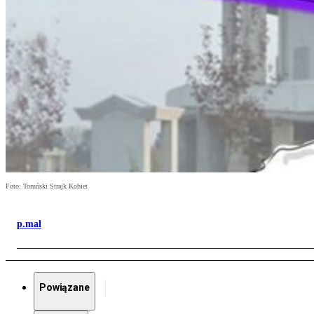
Foto: Toruński Strajk Kobiet
p.mal
Powiązane