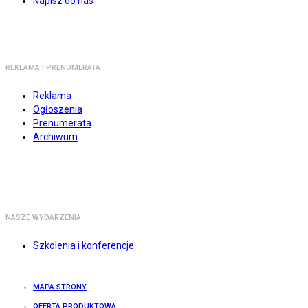
Napisz do nas
REKLAMA I PRENUMERATA
Reklama
Ogłoszenia
Prenumerata
Archiwum
NASZE WYDARZENIA
Szkolenia i konferencje
MAPA STRONY
OFERTA PRODUKTOWA