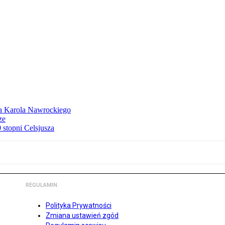
dla Karola Nawrockiego
ze
stopni Celsjusza
REGULAMIN
Polityka Prywatności
Zmiana ustawień zgód