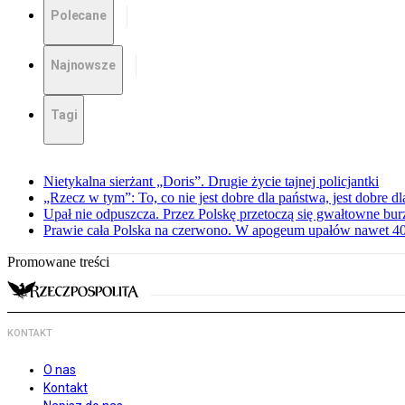
Polecane
Najnowsze
Tagi
Nietykalna sierżant „Doris”. Drugie życie tajnej policjantki
„Rzecz w tym”: To, co nie jest dobre dla państwa, jest dobre 
Upał nie odpuszcza. Przez Polskę przetoczą się gwałtowne bur
Prawie cała Polska na czerwono. W apogeum upałów nawet 40 
Promowane treści
KONTAKT
O nas
Kontakt