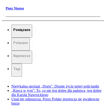
Piotr Nisztor
Powiązane
Polecane
Najnowsze
Tagi
Nietykalna sierżant „Doris”. Drugie życie tajnej policjantki
„Rzecz w tym”: To, co nie jest dobre dla państwa, jest dobre
dla Karola Nawrockiego
Upał nie odpuszcza. Przez Polskę przetoczą się gwałtowne
burze