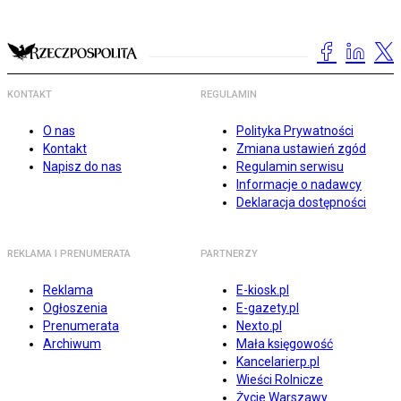
KONTAKT
REGULAMIN
O nas
Polityka Prywatności
Kontakt
Zmiana ustawień zgód
Napisz do nas
Regulamin serwisu
Informacje o nadawcy
Deklaracja dostępności
REKLAMA I PRENUMERATA
PARTNERZY
Reklama
E-kiosk.pl
Ogłoszenia
E-gazety.pl
Prenumerata
Nexto.pl
Archiwum
Mała księgowość
Kancelarierp.pl
Wieści Rolnicze
Życie Warszawy