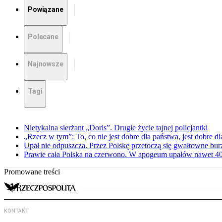
Powiązane
Polecane
Najnowsze
Tagi
Nietykalna sierżant „Doris”. Drugie życie tajnej policjantki
„Rzecz w tym”: To, co nie jest dobre dla państwa, jest dobre 
Upał nie odpuszcza. Przez Polskę przetoczą się gwałtowne bur
Prawie cała Polska na czerwono. W apogeum upałów nawet 40 
Promowane treści
KONTAKT