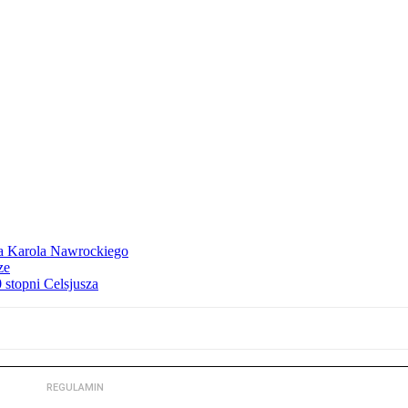
dla Karola Nawrockiego
ze
stopni Celsjusza
REGULAMIN