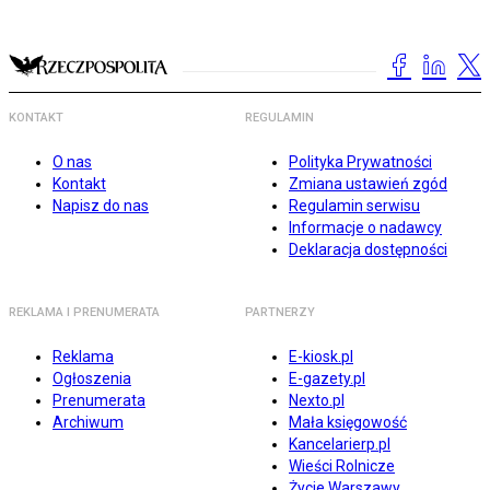
KONTAKT
REGULAMIN
O nas
Polityka Prywatności
Kontakt
Zmiana ustawień zgód
Napisz do nas
Regulamin serwisu
Informacje o nadawcy
Deklaracja dostępności
REKLAMA I PRENUMERATA
PARTNERZY
Reklama
E-kiosk.pl
Ogłoszenia
E-gazety.pl
Prenumerata
Nexto.pl
Archiwum
Mała księgowość
Kancelarierp.pl
Wieści Rolnicze
Życie Warszawy