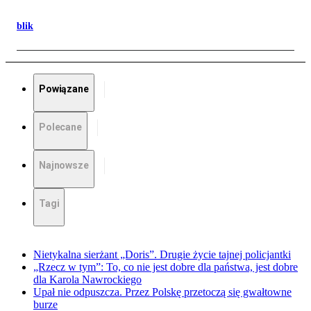
blik
Powiązane
Polecane
Najnowsze
Tagi
Nietykalna sierżant „Doris”. Drugie życie tajnej policjantki
„Rzecz w tym”: To, co nie jest dobre dla państwa, jest dobre
dla Karola Nawrockiego
Upał nie odpuszcza. Przez Polskę przetoczą się gwałtowne
burze