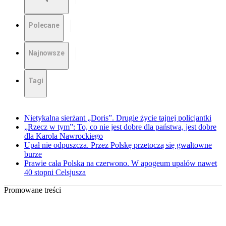
Polecane
Najnowsze
Tagi
Nietykalna sierżant „Doris”. Drugie życie tajnej policjantki
„Rzecz w tym”: To, co nie jest dobre dla państwa, jest dobre
dla Karola Nawrockiego
Upał nie odpuszcza. Przez Polskę przetoczą się gwałtowne
burze
Prawie cała Polska na czerwono. W apogeum upałów nawet
40 stopni Celsjusza
Promowane treści