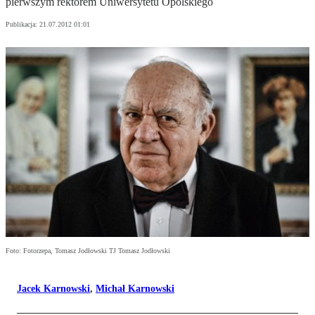
pierwszym rektorem Uniwersytetu Opolskiego
Publikacja:
21.07.2012 01:01
Foto: Fotorzepa, Tomasz Jodłowski TJ Tomasz Jodłowski
Jacek Karnowski
,
Michał Karnowski