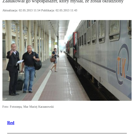
Zaatakował go współpasażer, który myślał, że został okradziony
Aktualizacja:
02.05.2013 11:54
Publikacja:
02.05.2013 11:43
Foto: Fotorzepa, Mac Maciej Kaczanowski
Red