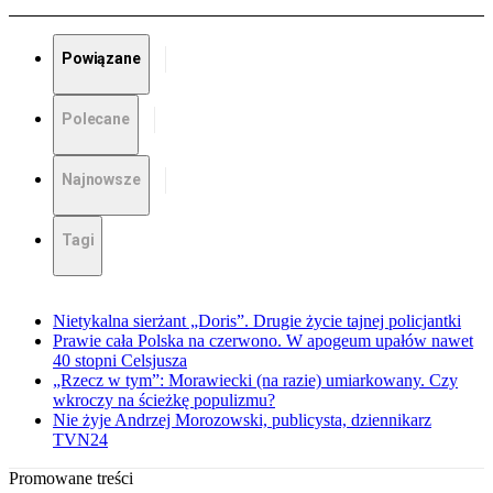
Powiązane
Polecane
Najnowsze
Tagi
Nietykalna sierżant „Doris”. Drugie życie tajnej policjantki
Prawie cała Polska na czerwono. W apogeum upałów nawet
40 stopni Celsjusza
„Rzecz w tym”: Morawiecki (na razie) umiarkowany. Czy
wkroczy na ścieżkę populizmu?
Nie żyje Andrzej Morozowski, publicysta, dziennikarz
TVN24
Promowane treści