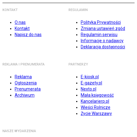
KONTAKT
REGULAMIN
O nas
Polityka Prywatności
Kontakt
Zmiana ustawień zgód
Napisz do nas
Regulamin serwisu
Informacje o nadawcy
Deklaracja dostępności
REKLAMA I PRENUMERATA
PARTNERZY
Reklama
E-kiosk.pl
Ogłoszenia
E-gazety.pl
Prenumerata
Nexto.pl
Archiwum
Mała księgowość
Kancelarierp.pl
Wieści Rolnicze
Życie Warszawy
NASZE WYDARZENIA