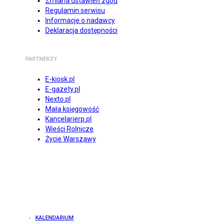
Zmiana ustawień zgód
Regulamin serwisu
Informacje o nadawcy
Deklaracja dostępności
PARTNERZY
E-kiosk.pl
E-gazety.pl
Nexto.pl
Mała księgowość
Kancelarierp.pl
Wieści Rolnicze
Życie Warszawy
KALENDARIUM